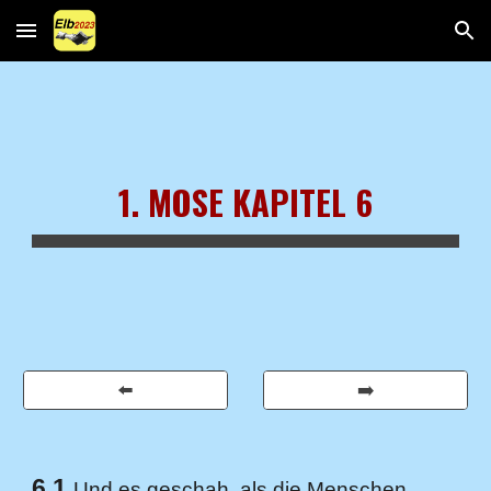
Skip to main content
Skip to navigation
1. MOSE KAPITEL 6
⬅️
➡️
6,1
Und es geschah, als die Menschen