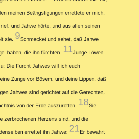
llen meinen Beängstigungen errettete er mich.
rief, und Jahwe hörte, und aus allen seinen
9
it sie.
Schmecket und sehet, daß Jahwe
11
el haben, die ihn fürchten.
Junge Löwen
u: Die Furcht Jahwes will ich euch
eine Zunge vor Bösem, und deine Lippen, daß
gen Jahwes sind gerichtet auf die Gerechten,
18
ächtnis von der Erde auszurotten.
Sie
ie zerbrochenen Herzens sind, und die
21
 denselben errettet ihn Jahwe;
Er bewahrt