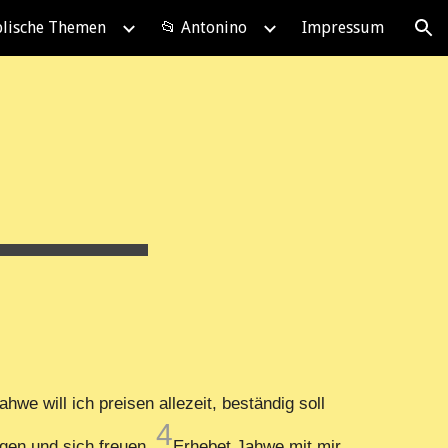
blische Themen
📂 Antonino
Impressum
ion
ahwe will ich preisen allezeit, beständig soll
4
gen und sich freuen.
Erhebet Jahwe mit mir,