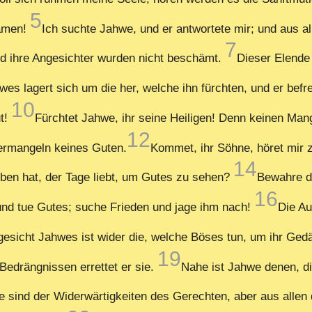
5
Namen!
Ich suchte Jahwe, und er antwortete mir; und aus a
7
und ihre Angesichter wurden nicht beschämt.
Dieser Elende 
es lagert sich um die her, welche ihn fürchten, und er befre
10
ut!
Fürchtet Jahwe, ihr seine Heiligen! Denn keinen Mang
12
ermangeln keines Guten.
Kommet, ihr Söhne, höret mir z
14
ben hat, der Tage liebt, um Gutes zu sehen?
Bewahre d
16
nd tue Gutes; suche Frieden und jage ihm nach!
Die Au
esicht Jahwes ist wider die, welche Böses tun, um ihr Ged
19
 Bedrängnissen errettet er sie.
Nahe ist Jahwe denen, d
le sind der Widerwärtigkeiten des Gerechten, aber aus allen