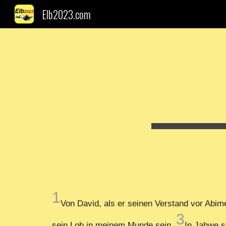
Elb2023.com
Sk
1
Von David, als er seinen Verstand vor Abimel
3
sein Lob in meinem Munde sein.
In Jahwe s