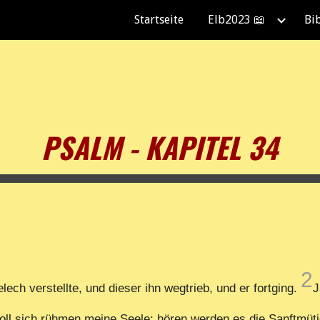
Startseite
Elb2023 📖
Bi
ip to main content
Skip to navigat
PSALM - KAPITEL 34
2
ech verstellte, und dieser ihn wegtrieb, und er fortging.
J
oll sich rühmen meine Seele; hören werden es die Sanftmüti