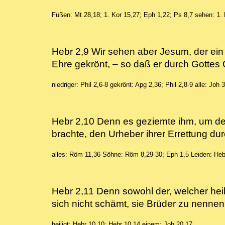
Füßen: Mt 28,18; 1. Kor 15,27; Eph 1,22; Ps 8,7
sehen: 1. 
Hebr 2,9 Wir sehen aber Jesum, der ein 
Ehre gekrönt, – so daß er durch Gotte
niedriger: Phil 2,6-8
gekrönt: Apg 2,36; Phil 2,8-9
alle: Joh 
Hebr 2,10 Denn es geziemte ihm, um desw
brachte, den Urheber ihrer Errettung 
alles: Röm 11,36
Söhne: Röm 8,29-30; Eph 1,5
Leiden: Heb
Hebr 2,11 Denn sowohl der, welcher heili
sich nicht schämt, sie Brüder zu nenne
heiligt: Hebr 10,10; Hebr 10,14
einem: Joh 20,17