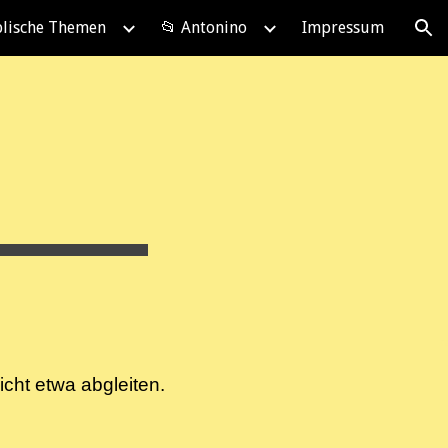
blische Themen
📂 Antonino
Impressum
ion
icht etwa abgleiten.