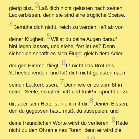
3
gierig bist.
Laß dich nicht gelüsten nach seinen
Leckerbissen, denn sie sind eine trügliche Speise.
4
Bemühe dich nicht, reich zu werden, laß ab von
5
deiner Klugheit.
Willst du deine Augen darauf
hinfliegen lassen, und siehe, fort ist es? Denn
sicherlich schafft es sich Flügel gleich dem Adler,
6
der gen Himmel fliegt.
Iß nicht das Brot des
Scheelsehenden, und laß dich nicht gelüsten nach
7
seinen Leckerbissen.
Denn wie er es abmißt in
seiner Seele, so ist er. »Iß und trink!«, spricht er zu
8
dir, aber sein Herz ist nicht mit dir.
Deinen Bissen,
den du gegessen hast, mußt du ausspeien, und
9
deine freundlichen Worte wirst du verlieren.
Rede
nicht zu den Ohren eines Toren, denn er wird die
10