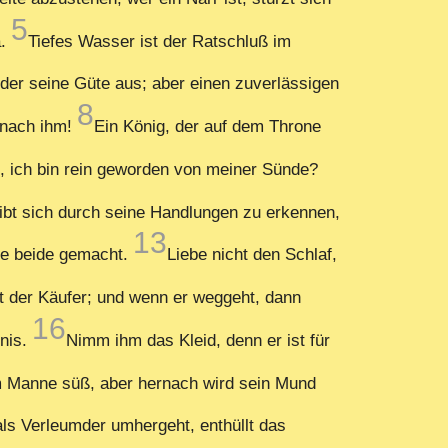
5
a.
Tiefes Wasser ist der Ratschluß im
der seine Güte aus; aber einen zuverlässigen
8
 nach ihm!
Ein König, der auf dem Throne
t, ich bin rein geworden von meiner Sünde?
ibt sich durch seine Handlungen zu erkennen,
13
le beide gemacht.
Liebe nicht den Schlaf,
ht der Käufer; und wenn er weggeht, dann
16
tnis.
Nimm ihm das Kleid, denn er ist für
em Manne süß, aber hernach wird sein Mund
ls Verleumder umhergeht, enthüllt das