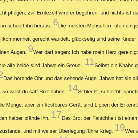
t pflügen; zur Erntezeit wird er begehren, und nichts ist d
6
nn schöpft ihn heraus.
Die meisten Menschen rufen ein je
ollkommenheit gerecht wandelt, glückselig sind seine Kinder
9
seinen Augen.
Wer darf sagen: Ich habe mein Herz gereinig
11
sie alle beide sind Jahwe ein Greuel.
Selbst ein Knabe g
2
Das hörende Ohr und das sehende Auge, Jahwe hat sie al
14
, so wirst du satt Brot haben.
Schlecht, schlecht! spric
die Menge; aber ein kostbares Gerät sind Lippen der Erkenn
17
en halber pfände ihn.
Das Brot der Falschheit ist ein
19
ustande, und mit weiser Überlegung führe Krieg.
Wer a