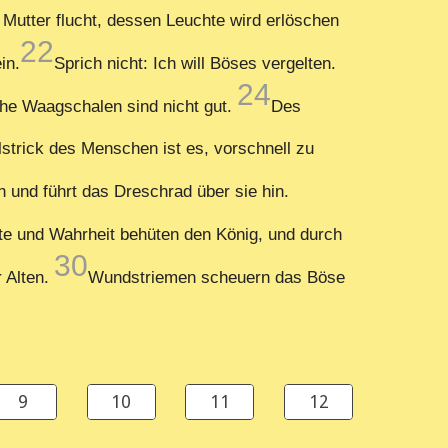
Mutter flucht, dessen Leuchte wird erlöschen
22
in.
Sprich nicht: Ich will Böses vergelten.
24
che Waagschalen sind nicht gut.
Des
lstrick des Menschen ist es, vorschnell zu
n und führt das Dreschrad über sie hin.
e und Wahrheit behüten den König, und durch
30
r Alten.
Wundstriemen scheuern das Böse
9
10
11
12