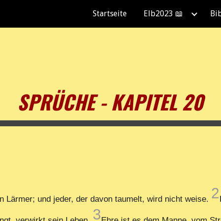
Startseite
Elb2023 📖
Bi
ip to main content
Skip to navigat
SPRÜCHE - KAPITEL 20
2
in Lärmer; und jeder, der davon taumelt, wird nicht weise.
3
ngt, verwirkt sein Leben.
Ehre ist es dem Manne, vom Strei