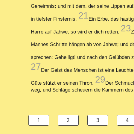
Geheimnis; und mit dem, der seine Lippen aufs
21
in tiefster Finsternis.
Ein Erbe, das hastig
23
Harre auf Jahwe, so wird er dich retten.
Z
Mannes Schritte hängen ab von Jahwe; und de
sprechen: Geheiligt! und nach den Gelübden 
27
Der Geist des Menschen ist eine Leucht
29
Güte stützt er seinen Thron.
Der Schmuck 
weg, und Schläge scheuern die Kammern des 
1
2
3
4