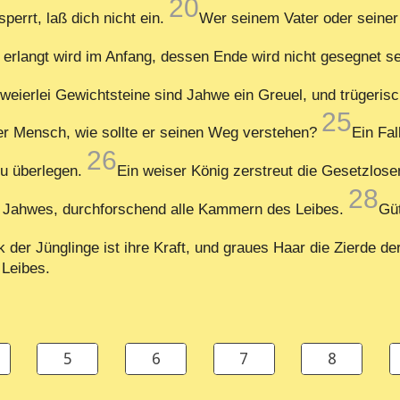
20
perrt, laß dich nicht ein.
Wer seinem Vater oder seiner 
 erlangt wird im Anfang, dessen Ende wird nicht gesegnet se
weierlei Gewichtsteine sind Jahwe ein Greuel, und trügeris
25
r Mensch, wie sollte er seinen Weg verstehen?
Ein Fal
26
zu überlegen.
Ein weiser König zerstreut die Gesetzlose
28
e Jahwes, durchforschend alle Kammern des Leibes.
Güt
der Jünglinge ist ihre Kraft, und graues Haar die Zierde de
Leibes.
5
6
7
8