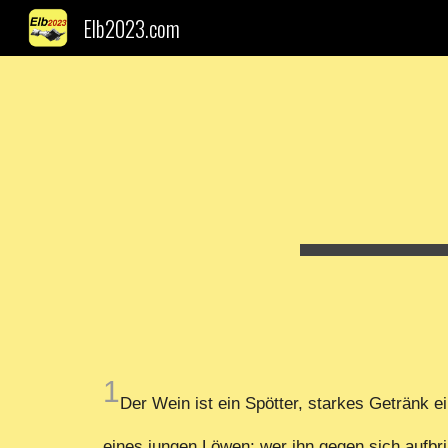
Elb2023.com
Sk
1
Der Wein ist ein Spötter, starkes Getränk e
eines jungen Löwen; wer ihn gegen sich aufbri