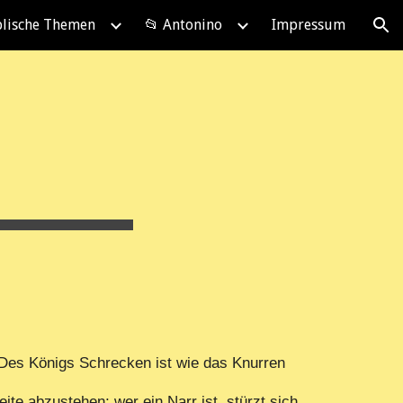
blische Themen
📂 Antonino
Impressum
ion
Des Königs Schrecken ist wie das Knurren
te abzustehen; wer ein Narr ist, stürzt sich