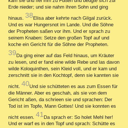
kam sie und fiel ihm zu Füßen und beugte sich zur
Erde nieder; und sie nahm ihren Sohn und ging
38
hinaus.
Elisa aber kehrte nach Gilgal zurück.
Und es war Hungersnot im Lande. Und die Söhne
der Propheten saßen vor ihm. Und er sprach zu
seinem Knaben: Setze den großen Topf auf und
koche ein Gericht für die Söhne der Propheten.
39
Da ging einer auf das Feld hinaus, um Kräuter
zu lesen, und er fand eine wilde Rebe und las davon
wilde Koloquinthen, sein Kleid voll, und er kam und
zerschnitt sie in den Kochtopf, denn sie kannten sie
40
nicht.
Und sie schütteten es aus zum Essen für
die Männer. Aber es geschah, als sie von dem
Gericht aßen, da schrieen sie und sprachen: Der
Tod ist im Topfe, Mann Gottes! Und sie konnten es
41
nicht essen.
Da sprach er: So holet Mehl her!
Und er warf es in den Topf und sprach: Schütte es