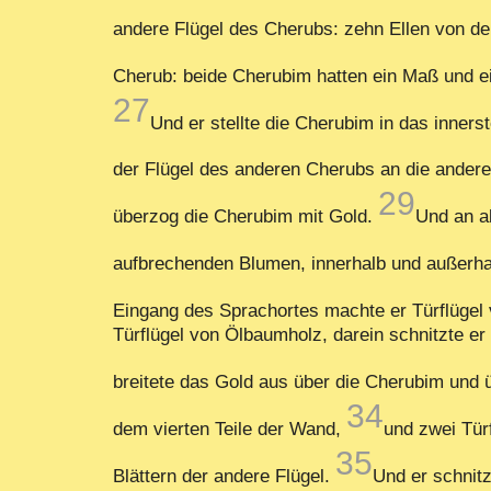
andere Flügel des Cherubs: zehn Ellen von de
Cherub: beide Cherubim hatten ein Maß und e
27
Und er stellte die Cherubim in das inners
der Flügel des anderen Cherubs an die andere 
29
überzog die Cherubim mit Gold.
Und an a
aufbrechenden Blumen, innerhalb und außerh
Eingang des Sprachortes machte er Türflügel v
Türflügel von Ölbaumholz, darein schnitzte e
breitete das Gold aus über die Cherubim und 
34
dem vierten Teile der Wand,
und zwei Tür
35
Blättern der andere Flügel.
Und er schnit