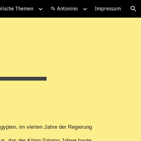
blische Themen
📂 Antonino
Impressum
ion
ypten, im vierten Jahre der Regierung
s, das der König Salomo Jahwe baute: