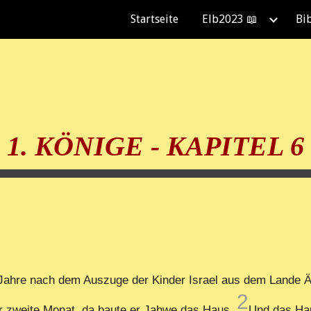
Startseite
Elb2023 📖
Bi
ip to main content
Skip to navigat
1. KÖNIGE - KAPITEL 6
Jahre nach dem Auszuge der Kinder Israel aus dem Lande Äg
2
er zweite Monat, da baute er Jahwe das Haus.
Und das Hau