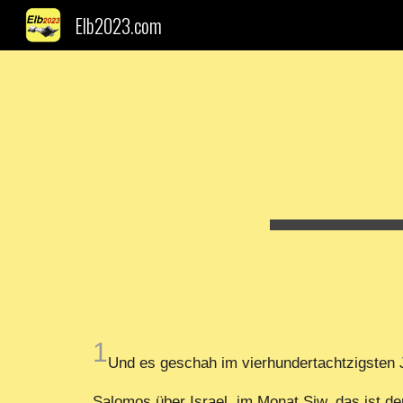
Elb2023.com
Sk
1
Und es geschah im vierhundertachtzigsten 
Salomos über Israel, im Monat Siw, das ist d