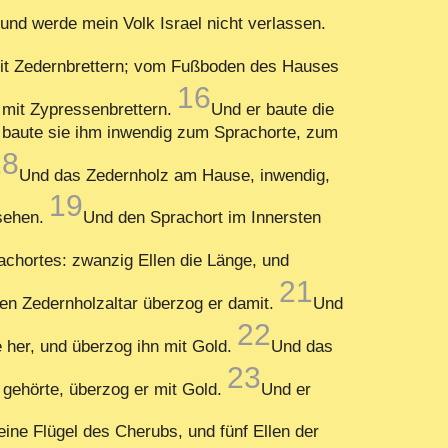
und werde mein Volk Israel nicht verlassen.
it Zedernbrettern; vom Fußboden des Hauses
16
 mit Zypressenbrettern.
Und er baute die
r baute sie ihm inwendig zum Sprachorte, zum
18
Und das Zedernholz am Hause, inwendig,
19
esehen.
Und den Sprachort im Innersten
achortes: zwanzig Ellen die Länge, und
21
den Zedernholzaltar überzog er damit.
Und
22
 her, und überzog ihn mit Gold.
Und das
23
 gehörte, überzog er mit Gold.
Und er
eine Flügel des Cherubs, und fünf Ellen der