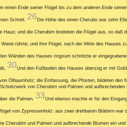
m einen Ende seiner Flügel bis zu dem anderen Ende seiner
26
inen Schnitt.
Die Höhe des einen Cherubs war zehn Ell
te Haus; und die Cherubim breiteten die Flügel aus, so daß 
Wand rührte; und ihre Flügel, nach der Mitte des Hauses zu,
llen Wänden des Hauses ringsum schnitzte er eingegraben
30
alb.
Und den Fußboden des Hauses überzog er mit Gold,
on Ölbaumholz; die Einfassung, die Pfosten, bildeten den f
r Schnitzwerk von Cherubim und Palmen und aufbrechenden B
33
über die Palmen.
Und ebenso machte er für den Eingan
flügel von Zypressenholz: aus zwei drehbaren Blättern war d
zte Cherubim und Palmen und aufbrechende Blumen ein und ü