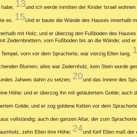
13
t habe;
und ich werde inmitten der Kinder Israel wohnen 
15
te es.
Und er baute die Wände des Hauses innerhalb m
nnerhalb mit Holz; und er überzog den Fußboden des Hauses
 mit Zedernbrettern, vom Fußboden bis an die Wände; und e
 Tempel, vorn vor dem Sprachorte, war vierzig Ellen lang.
chenden Blumen; alles war Zedernholz, kein Stein wurde g
20
Bundes Jahwes dahin zu setzen;
und das Innere des Spr
eine Höhe; und er überzog ihn mit geläutertem Golde; auch 
ertem Golde; und er zog goldene Ketten vor dem Sprachorte
us vollständig; auch den ganzen Altar, der zum Sprachorte
24
aumholz, zehn Ellen ihre Höhe;
und fünf Ellen maß der 