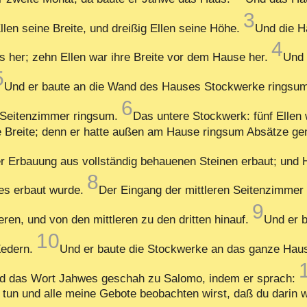
3
len seine Breite, und dreißig Ellen seine Höhe.
Und die H
4
s her; zehn Ellen war ihre Breite vor dem Hause her.
Und 
5
Und er baute an die Wand des Hauses Stockwerke ringsum
6
 Seitenzimmer ringsum.
Das untere Stockwerk: fünf Ellen 
eine Breite; denn er hatte außen am Hause ringsum Absätze 
r Erbauung aus vollständig behauenen Steinen erbaut; und 
8
es erbaut wurde.
Der Eingang der mittleren Seitenzimmer
9
eren, und von den mittleren zu den dritten hinauf.
Und er b
10
Zedern.
Und er baute die Stockwerke an das ganze Haus,
d das Wort Jahwes geschah zu Salomo, indem er sprach:
n und alle meine Gebote beobachten wirst, daß du darin wa